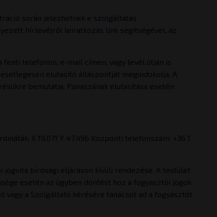
ráció során jelezhetnek e szolgáltatás
ezett hírlevélről leiratkozás link segítségével, az
enti telefonon, e-mail címen, vagy levél útján is
 esetlegesen elutasító álláspontját megindokolja. A
érésükre bemutatja. Panaszának elutasítása esetén
dináták: X 19,071 Y 47,496 Központi telefonszám: +36 1
jogvita bírósági eljáráson kívüli rendezése. A testület
nsége esetén az ügyben döntést hoz a fogyasztói jogok
ó vagy a Szolgáltató kérésére tanácsot ad a fogyasztót