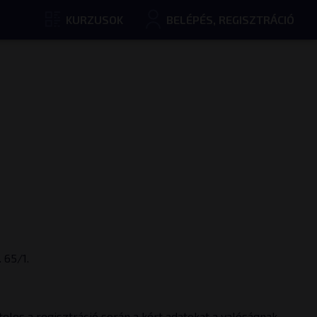
KURZUSOK
BELÉPÉS, REGISZTRÁCIÓ
 65/1.
teles a regisztráció során a kért adatokat a valóságnak