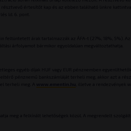
sztvevő értesítőt kap és az ebben található linkre kattintva t
és ld. 6. pont.
in feltüntetett árak tartalmazzák az ÁFA-t (27%, 18%, 5%). Az E
tváltási árfolyamot bármikor egyoldalúan megváltoztathatja.
 esetleges egyéb díjak HUF vagy EUR pénznemben egyenlíthetők 
 eltérő pénznemű bankszámláját terheli meg, akkor azt a rés
l terheli meg. A
www.ementin.hu
, illetve a rendezvények
atja meg a felkínált lehetőségek közül. A megrendelt szolgált