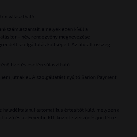
tén választható.
bankszámlaszámait, amelyek ezen kívül a
áltatáskor - név, rendezvény megnevezése
ndelt szolgáltatás költségeit. Az átutalt összeg
énő fizetés esetén választható.
nem jutnak el. A szolgáltatást nyújtó Barion Payment
e haladéktalanul automatikus értesítőt küld, melyben a
entkező és az Ementin Kft. között szerződés jön létre.