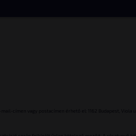
mail-címen vagy postacímen érhető el: 1162 Budapest, Viola u.
isztráció során felkínált űrlap kötelező mezőit. A résztvevő kö