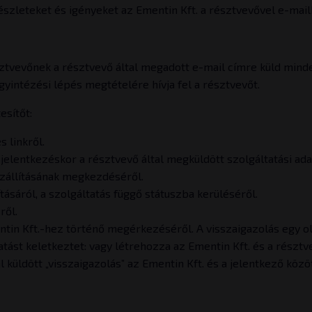
 részleteket és igényeket az Ementin Kft. a résztvevővel e-mai
észtvevőnek a résztvevő által megadott e-mail címre küld mind
gyintézési lépés megtételére hívja fel a résztvevőt.
esítőt:
 linkről.
jelentkezéskor a résztvevő által megküldött szolgáltatási ad
iszállításának megkezdéséről.
tásáról, a szolgáltatás függő státuszba kerüléséről.
ről.
entin Kft.-hez történő megérkezéséről. A visszaigazolás egy ol
atást keletkeztet: vagy létrehozza az Ementin Kft. és a részt
l küldött „visszaigazolás” az Ementin Kft. és a jelentkező közö