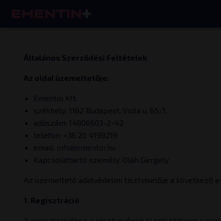
Általános Szerződési Feltételek
Az oldal üzemeltetője:
Ementin Kft.
székhely: 1162 Budapest, Viola u. 65/1.
adószám: 14806603-2-42
telefon: +36 20 4199219
email:
info@ementin.hu
Kapcsolattartó személy: Oláh Gergely
Az üzemeltető adatvédelmi tisztviselője a következő e-
1. Regisztráció
A regisztrációhoz a résztvevőnek ki kell töltenie a reg