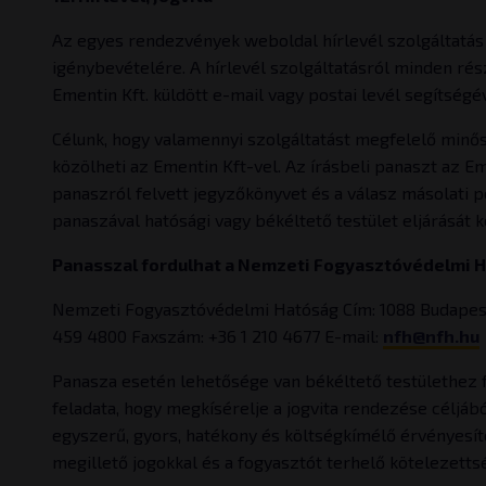
Az egyes rendezvények weboldal hírlevél szolgáltatás 
igénybevételére. A hírlevél szolgáltatásról minden rész
Ementin Kft. küldött e-mail vagy postai levél segítségév
Célunk, hogy valamennyi szolgáltatást megfelelő minősé
közölheti az Ementin Kft-vel. Az írásbeli panaszt az E
panaszról felvett jegyzőkönyvet és a válasz másolati 
panaszával hatósági vagy békéltető testület eljárását
Panasszal fordulhat a Nemzeti Fogyasztóvédelmi 
Nemzeti Fogyasztóvédelmi Hatóság Cím: 1088 Budapest, J
459 4800 Faxszám: +36 1 210 4677 E-mail:
nfh@nfh.hu
Panasza esetén lehetősége van békéltető testülethez for
feladata, hogy megkísérelje a jogvita rendezése céljá
egyszerű, gyors, hatékony és költségkímélő érvényesít
megillető jogokkal és a fogyasztót terhelő kötelezett