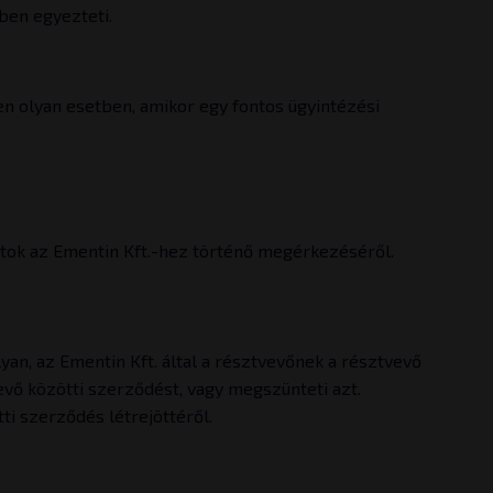
lben egyezteti.
en olyan esetben, amikor egy fontos ügyintézési
atok az Ementin Kft.-hez történő megérkezéséről.
yan, az Ementin Kft. által a résztvevőnek a résztvevő
vevő közötti szerződést, vagy megszünteti azt.
tti szerződés létrejöttéről.