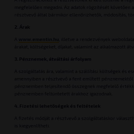
megfelelően megadni. Az adatok rögzítését követően a ré
résztvevő által bármikor ellenőrizhetők, módosítás, törl
2. Árak
A
www.ementin.hu
, illetve a rendezvények weboldala
árakat, költségeket, díjakat, valamint az alkalmazott á
3. Pénznemek, átváltási árfolyam
A szolgáltatás ára, valamint a szállítási költségek és
amennyiben a résztvevő a fent említett pénznemektől
pénznemben teljesítendő összegnek megfelelő értékke
pénznemben feltüntetett árakhoz igazodnak.
4. Fizetési lehetőségek és feltételek
A fizetés módját a résztvevő a szolgáltatáskor választh
is kiegyenlítheti.