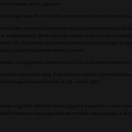
feltételekkel veheti igénybe:
tékű szolgáltatás HUF és EUR pénznemben történő fizetés ese
értesítőben, valamint a hivatalos visszaigazolásban megküldi 
n is megtalálhatók. Banki átutalás esetén a résztvevő a szolg
ntin Kft. megfelelő pénznemű bankszámlájára átutalni a megre
ációs lapon feltüntetett adatok szerint.
szértékű szolgáltatás valamennyi HUF és EUR pénznemben tört
eresztül valósulnak meg. A bankkártya adatok a kereskedőhöz 
tézmény, engedélyének száma: H-EN-I-1064/2013.
abban rögzített információkkal együtt a megadott e-mail címr
tesítő hivatalos visszaigazolásnak minősül, mely alapján a jel