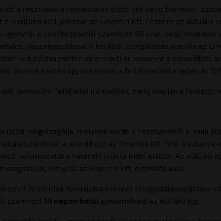
iót a résztvevő a rendezvény előtti két hétig bármikor szaba
ét e-mailben kell jeleznie az Ementin Kft. részére az aktuális
i igényről a beérkezésétől számított 48 órán belül hivatalos v
ivatalos visszaigazolással a korábbi szolgáltatás alapján az Em
ás redukálása esetén az eredeti ár, valamint a módosított ár 
atás törlése esetén ugyanezekkel a feltételekkel a teljes ár 70
át lemondási feltételei irányadóak, mely alapján a fentebb 
belül megvizsgálja, melynek során a résztvevőtől e-mail útjá
állási szándékát a jelentkező az Ementin Kft. felé írásban, e-
kező nyilatkozatát a határidő lejárta előtt elküldi. Az elállá
s megszűnik, melyről az Ementin Kft. értesítőt küld.
ározott feltételek fennállása esetén) szolgáltatásnyújtásra i
ól számított
14 napon belül
gyakorolható az elállási jog.
os határidőn belüli – megkezdését követően gyakorolja a fogyas