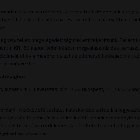
mindenki számára elérhető. A regisztrált résztvevők a regiszt
tvevő bármikor leiratkozhat. Ez történhet a hírlevélben elhely
el.
gben, teljes megelégedettség mellett teljesítsünk. Panaszt a f
mentin Kft. 30 napon belül írásban megválaszolja és a panaszt
példányát öt évig megőrzi és azt az ellenőrző hatóságoknak k
 kezdeményezheti.
Hatósághoz
ózsef krt. 6. Levelezési cím: 1428 Budapest, PF: 20. GPS koor
dulni. A békéltető testület hatáskörébe tartozik a fogyasztói 
ból egyezség létrehozását a felek között, ennek eredménytele
ésének biztosítása érdekében. A békéltető testület a fogyaszt
ségekkel kapcsolatban.