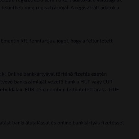
ekintheti meg regisztrációját. A regisztrált adatok a
mentin Kft. fenntartja a jogot, hogy a feltüntetett
ki. Online bankkártyával történő fizetés esetén
ztvevő bankszámláját vezető bank a HUF vagy EUR
 weboldalain EUR pénznemben feltüntetett árak a HUF
atást banki átutalással és online bankkártyás fizetéssel