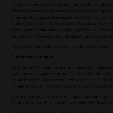
Az egyes rendezvények weboldalán rögzített regisztrác
résztvevőnek a kért módosításait, illetve törlési igény
Ementin Kft. a hozzá beérkezett módosítási vagy törlés
módosított adatait, illetve a törlés elfogadását. Ezen h
visszaigazolás dátumának napján megszűnik. A szolgáltat
az Ementin Kft. a résztvevőnek visszafizeti. A szolgált
Egyes rendezvények esetében a rendezvény helyszín saj
7. Reklamáció, elállás
Az Ementin Kft. a beérkezett reklamációt 8 munkanapon 
reklamáció vizsgálati eredményéről értesítőt küld. Az el
határidőben érvényesítettnek kell tekinteni, ha a jelent
napján az Ementin Kft. és a résztvevő közötti szerződé
A felmondási jog a fogyasztót (a jogszabályban meghat
Szolgáltatás esetén a szerződés megkötésének napját
Amennyiben a teljesítés – elállásra nyitva álló 14 nap