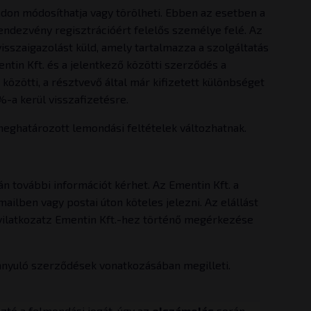
don módosíthatja vagy törölheti. Ebben az esetben a
 rendezvény regisztrációért felelős személye felé. Az
isszaigazolást küld, amely tartalmazza a szolgáltatás
entin Kft. és a jelentkező közötti szerződés a
közötti, a résztvevő által már kifizetett különbséget
%-a kerül visszafizetésre.
meghatározott lemondási feltételek változhatnak.
n további információt kérhet. Az Ementin Kft. a
mailben vagy postai úton köteles jelezni. Az elállást
si nyilatkozatz Ementin Kft.-hez történő megérkezése
rányuló szerződések vonatkozásában megilleti.
ztó a felmondási jogát, úgy az
elszámolás
során