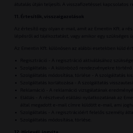
átutalás útján teljesíti. A visszafizetéssel kapcsolatos
11. Értesítők, visszaigazolások
Az értesítő egy olyan e-mail, amit az Ementin Kft. a r
lépésről ad tájékoztatást, vagy amikor egy szükséges ü
Az Ementin Kft. különösen az alábbi esetekben küld ért
Regisztráció - A regisztráció aktiválásához szükséges
Szolgáltatás - A különböző rendezvényekre történő 
Szolgáltatás módosítása, törlése - A szolgáltatás k
Szolgáltatás korlátozása - A szolgáltatás visszautasí
Reklamáció - A reklamáció vizsgálatának eredményé
Elállás - A résztvevő elállási nyilatkozatának az Em
által megadott e-mail címre küldött e-mail, ami jogh
Szolgáltatás - A regisztrációért felelős személy álta
Szolgáltatás módosítása, törlése.
12. Hírlevél, jogvita